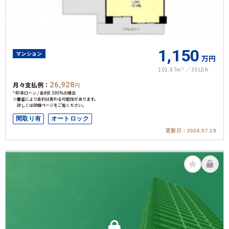
1,150
マンション
万円
101.87m²
3SLDK
月々支払例：
26,928
円
*40年ローン / 金利0.595%の場合
※審査により金利は変わる可能性があります。
詳しくは詳細ページをご覧ください。
間取り有
オートロック
更新日：
2026.07.19