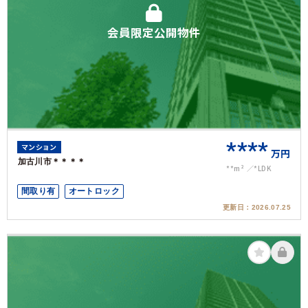
会員限定公開物件
****
マンション
万円
加古川市＊＊＊＊
**m²
*LDK
間取り有
オートロック
更新日：
2026.07.25