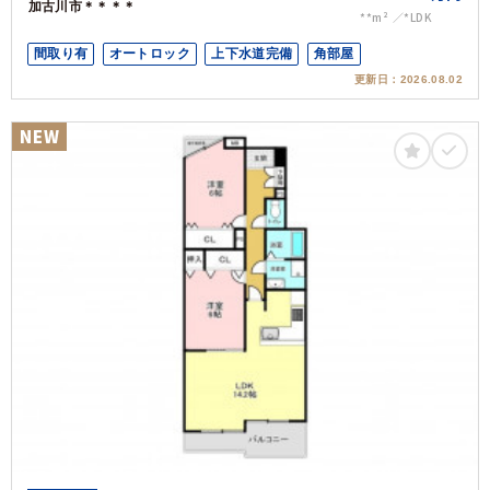
加古川市＊＊＊＊
**m²
*LDK
間取り有
オートロック
上下水道完備
角部屋
更新日：
2026.08.02
NEW