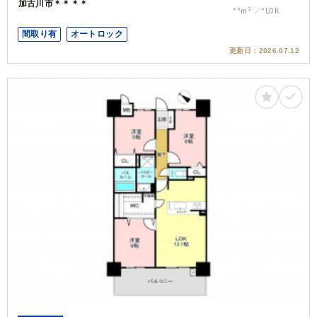
加古川市＊＊＊＊
**m²
*LDK
間取り有
オートロック
更新日：
2026.07.12