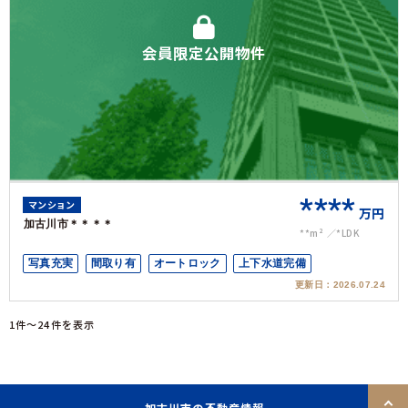
会員限定公開物件
****
マンション
万円
加古川市＊＊＊＊
**m²
*LDK
写真充実
間取り有
オートロック
上下水道完備
更新日：
2026.07.24
1件〜24件を表示
加古川市の不動産情報