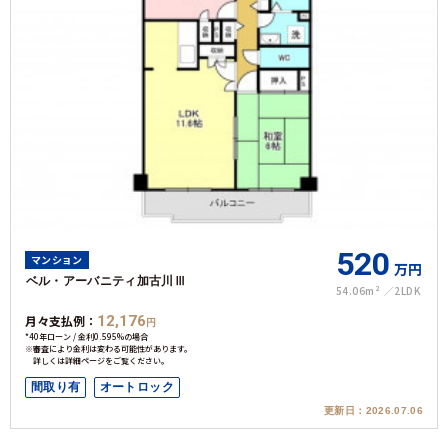
520
マンション
万円
ベル・アーバニティ加古川Ⅲ
54.06m²
2LDK
月々支払例：
12,176
円
*40年ローン / 金利0.595%の場合
※審査により金利は変わる可能性があります。
詳しくは詳細ページをご覧ください。
間取り有
オートロック
更新日：
2026.07.06