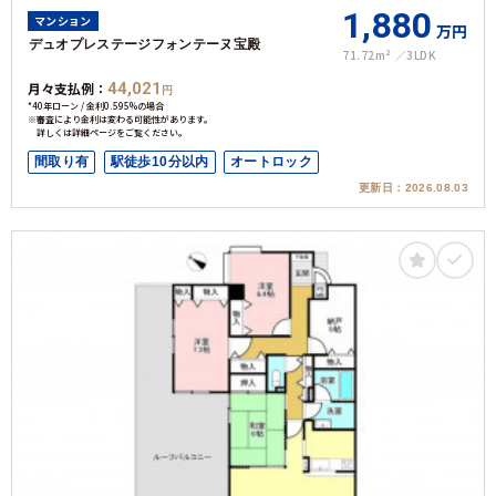
1,880
マンション
万円
デュオプレステージフォンテーヌ宝殿
71.72m²
3LDK
月々支払例：
44,021
円
*40年ローン / 金利0.595%の場合
※審査により金利は変わる可能性があります。
詳しくは詳細ページをご覧ください。
間取り有
駅徒歩10分以内
オートロック
更新日：
2026.08.03