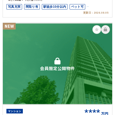
写真充実
間取り有
駅徒歩10分以内
ペット可
更新日：
2026.08.05
オートロック
角部屋
NEW
会員限定公開物件
****
マンション
万円