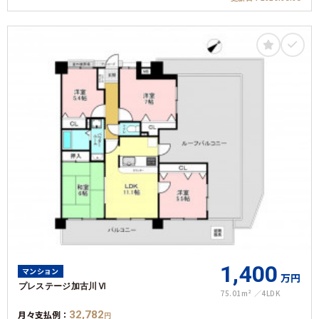
オートロック
角部屋
1,400
マンション
万円
プレステージ加古川Ⅵ
75.01m²
4LDK
月々支払例：
32,782
円