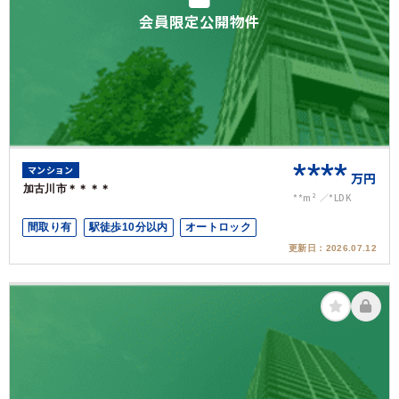
会員限定公開物件
****
マンション
万円
加古川市＊＊＊＊
**m²
*LDK
間取り有
駅徒歩10分以内
オートロック
更新日：
2026.07.12