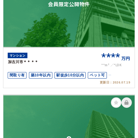
会員限定公開物件
****
マンション
万円
加古川市＊＊＊＊
**m²
*LDK
間取り有
築10年以内
駅徒歩10分以内
ペット可
更新日：
2026.07.19
オートロック