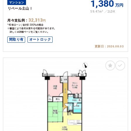
1,380
マンション
万円
リベール土山Ⅰ
59.47m²
2LDK
月々支払例：
32,313
円
*40年ローン / 金利0.595%の場合
※審査により金利は変わる可能性があります。
詳しくは詳細ページをご覧ください。
間取り有
オートロック
更新日：
2026.08.03