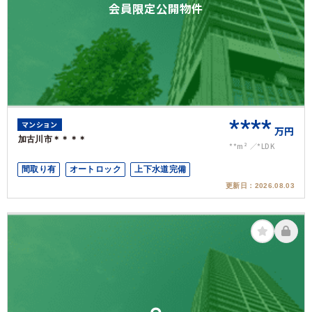
会員限定公開物件
****
マンション
万円
加古川市＊＊＊＊
**m²
*LDK
間取り有
オートロック
上下水道完備
更新日：
2026.08.03