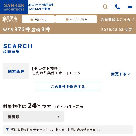
加古川市の不動産情報
SANKEN不動産
会員限定
会員登録はこちら
お気に入り
マッチング物件
コンテンツ
976
件
8
件
WEB
店頭
2026.08.03
更新
SEARCH
検索結果
[セレクト物件]
検索条件
こだわり条件：
オートロック
変更する
この条件を保存する
24
対象物件は
件 です
1件〜24件を表示
気になる物件をチェックして、まとめてお問い合わせできます。