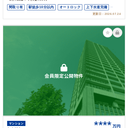
間取り有
駅徒歩10分以内
オートロック
上下水道完備
更新日：
2026.07.24
角部屋
会員限定公開物件
****
マンション
万円