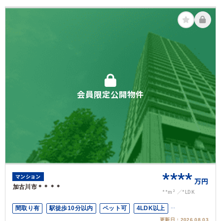
会員限定公開物件
****
マンション
万円
加古川市＊＊＊＊
**m²
*LDK
間取り有
駅徒歩10分以内
ペット可
4LDK以上
更新日：
2026.08.03