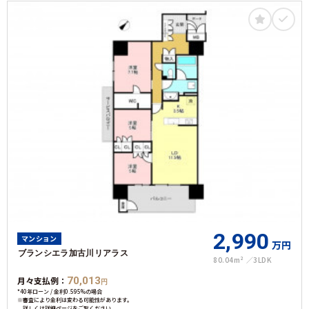
2,990
マンション
万円
ブランシエラ加古川リアラス
80.04m²
3LDK
月々支払例：
70,013
円
*40年ローン / 金利0.595%の場合
※審査により金利は変わる可能性があります。
詳しくは詳細ページをご覧ください。