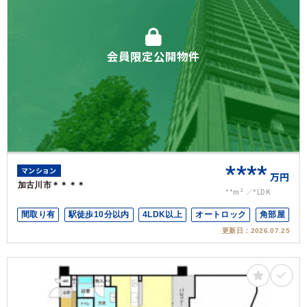
会員限定公開物件
****
マンション
万円
加古川市＊＊＊＊
**m²
*LDK
間取り有
駅徒歩10分以内
4LDK以上
オートロック
角部屋
更新日：
2026.07.25