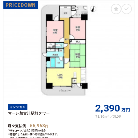
PRICEDOWN
2,390
マンション
万円
マーレ加古川駅前タワー
71.80m²
3LDK
月々支払例：
55,963
円
*40年ローン / 金利0.595%の場合
※審査により金利は変わる可能性があります。
詳しくは詳細ページをご覧ください。