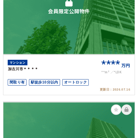
会員限定公開物件
****
マンション
万円
加古川市＊＊＊＊
**m²
*LDK
間取り有
駅徒歩10分以内
オートロック
更新日：
2026.07.16