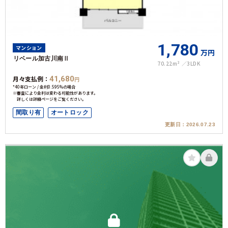
1,780
マンション
万円
リベール加古川南Ⅱ
70.22m²
3LDK
月々支払例：
41,680
円
*40年ローン / 金利0.595%の場合
※審査により金利は変わる可能性があります。
詳しくは詳細ページをご覧ください。
間取り有
オートロック
更新日：
2026.07.23