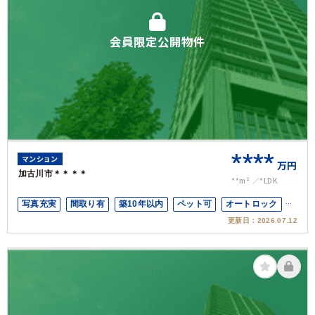
会員限定公開物件
****
マンション
万円
加古川市＊＊＊＊
**m²
*LDK
写真充実
間取り有
築10年以内
ペット可
オートロック
更新日：
2026.07.12
上下水道完備