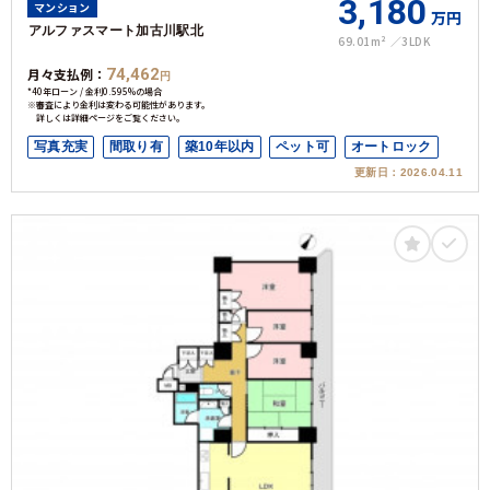
3,180
マンション
万円
アルファスマート加古川駅北
69.01m²
3LDK
月々支払例：
74,462
円
*40年ローン / 金利0.595%の場合
※審査により金利は変わる可能性があります。
詳しくは詳細ページをご覧ください。
写真充実
間取り有
築10年以内
ペット可
オートロック
更新日：
2026.04.11