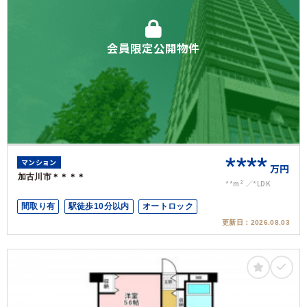
会員限定公開物件
****
マンション
万円
加古川市＊＊＊＊
**m²
*LDK
間取り有
駅徒歩10分以内
オートロック
更新日：
2026.08.03