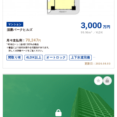
3,000
マンション
万円
須磨パークヒルズ
99.96m²
4LDK
月々支払例：
70,247
円
*40年ローン / 金利0.595%の場合
※審査により金利は変わる可能性があります。
詳しくは詳細ページをご覧ください。
間取り有
4LDK以上
オートロック
上下水道完備
更新日：
2026.08.03
セレクト物件