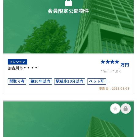
会員限定公開物件
****
マンション
万円
加古川市＊＊＊＊
**m²
*LDK
間取り有
築10年以内
駅徒歩10分以内
ペット可
更新日：
2026.08.03
オートロック
上下水道完備