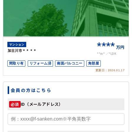
****
マンション
万円
加古川市＊＊＊＊
**m²
*LDK
間取り有
リフォーム済
南面バルコニー
角部屋
更新日：
2026.01.17
会員の方はこちら
ID（メールアドレス）
必須