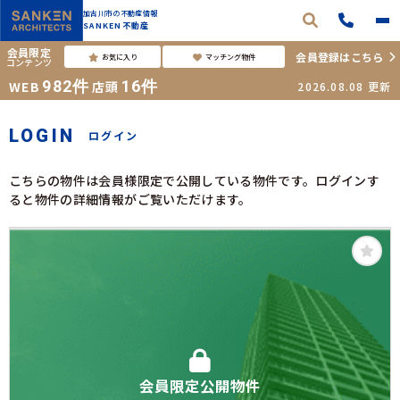
加古川市の不動産情報
SANKEN不動産
会員限定
会員登録はこちら
お気に入り
マッチング物件
コンテンツ
982
件
16
件
WEB
店頭
2026.08.08
更新
LOGIN
ログイン
こちらの物件は会員様限定で公開している物件です。ログインす
ると物件の詳細情報がご覧いただけます。
会員限定公開物件