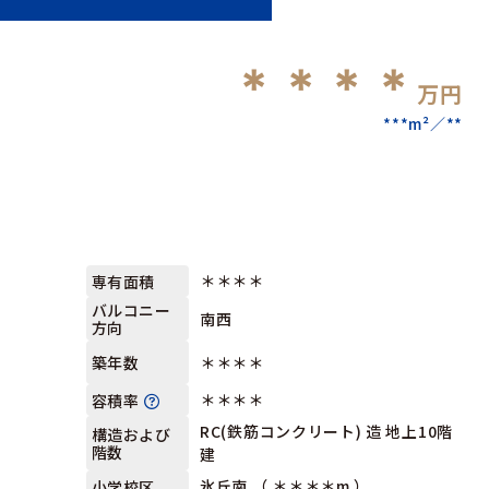
＊＊＊＊
万円
***m²
**
＊＊＊＊
専有面積
バルコニー
南西
方向
＊＊＊＊
築年数
＊＊＊＊
容積率
RC(鉄筋コンクリート) 造 地上10階
構造および
階数
建
氷丘南 （ ＊＊＊＊m ）
小学校区