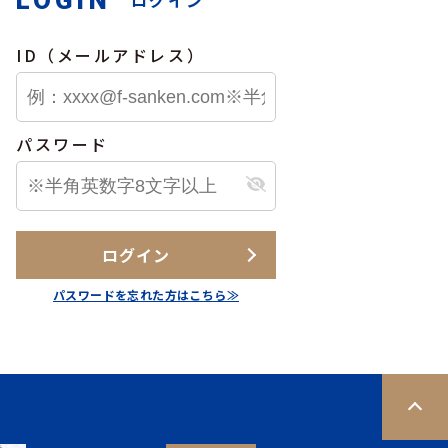
LOGIN
ログイン
ID（メールアドレス）
公開物件
会員限定公開物件
パスワード
マンション
＊＊
加古川市＊＊＊＊
ログイン
****
万円
パスワードを忘れた方はこちら≫
7.19
更新日：
2026.07.24