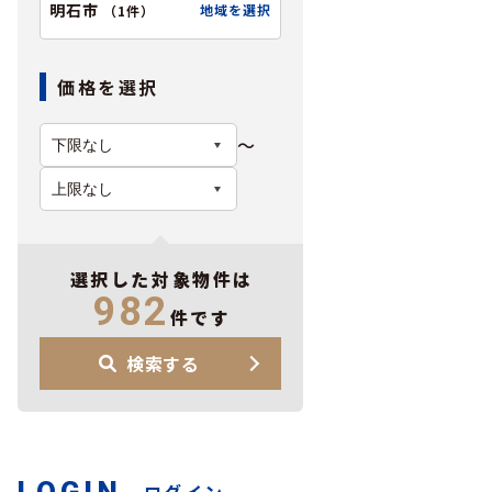
明石市
地域を選択
（
1件
）
価格を選択
〜
選択した対象物件は
982
件です
検索する