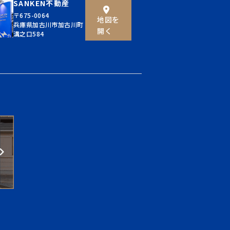
SANKEN不動産
〒675-0064
地図を
兵庫県加古川市加古川町
開く
溝之口584