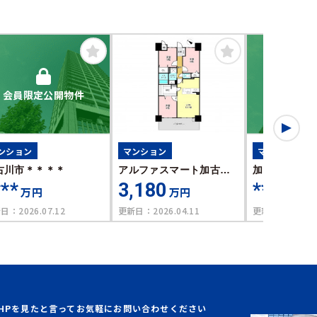
会員限定公開物件
会員限定
ンション
マンション
マンション
古川市＊＊＊＊
アルファスマート加古川
加古川市＊＊
***
駅北
3,180
****
万円
万円
万円
新日：
2026.07.12
更新日：
2026.04.11
更新日：
2026.0
HPを見たと言ってお気軽にお問い合わせください