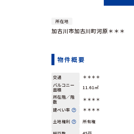
所在地
加古川市加古川町河原＊＊＊
物件概要
＊＊＊＊
交通
バルコニー
11.61㎡
面積
所在階／階
＊＊＊＊
数
＊＊＊＊
建ぺい率
所有権
土地権利
45戸
総戸数