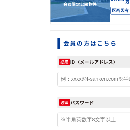
****
万
会員限定公開物件
区画図有
会員の方はこちら
ID（メールアドレス）
必須
パスワード
必須