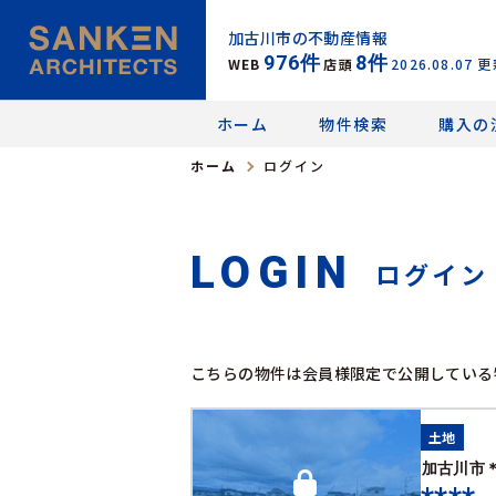
加古川市の不動産情報
976
件
8
件
WEB
店頭
2026.08.07
更
ホーム
物件検索
購入の
ホーム
ログイン
LOGIN
ログイン
こちらの物件は会員様限定で公開している
土地
加古川市