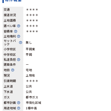
交通
＊＊＊＊
接道状況
＊＊＊＊
土地面積
＊＊＊＊
建ぺい率
＊＊＊＊
容積率
＊＊＊＊
土地権利
セットバ
無し
ック
小学校区
平岡東
中学校区
平岡
私道負担
建築条件
ー
地目
宅地
現況
上物有
引渡時期
＊＊＊＊
上水道
公共
下水道
公共
ガス
都市ガス
都市計画
市街化区域
用途地域
1種中高