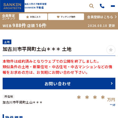
加古川市の不動産情報
SANKEN不動産
会員限定
会員登録はこちら
お気に入り
マッチング物件
コンテンツ
988
件
16
件
WEB
店頭
2026.08.10
更新
土地
加古川市平岡町土山＊＊＊ 土地
本物件は成約済みとなりウェブでの公開を終了しました。
類似条件の土地・新築住宅・中古住宅・中古マンションなどの情
報をお求めの方は、お気軽にお問い合わせ下さい。
お問い合わせ
＊＊＊＊
所在地
万円
加古川市平岡町土山＊＊＊
**坪
物件概要