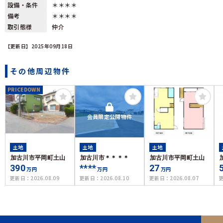
設備・条件
＊＊＊＊
備考
＊＊＊＊
取引態様
仲介
【更新日】2025年09月18日
その他周辺物件
PRICEDOWN
会員限定公開物件
土地
土地
土地
加古川市平岡町土山
加古川市＊＊＊＊
加古川市平岡町土山
390
****
27
万円
万円
万円
更新日：
2026.08.09
更新日：
2026.08.10
更新日：
2026.08.07