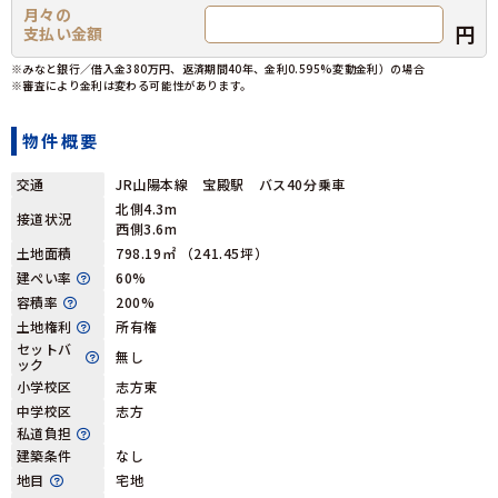
月々の
円
支払い金額
※みなと銀行／借入金380万円、返済期間40年、金利0.595%変動金利）の場合
※審査により金利は変わる可能性があります。
物件概要
交通
JR山陽本線 宝殿駅 バス40分乗車
北側4.3m
接道状況
西側3.6m
土地面積
798.19㎡ （241.45坪）
建ぺい率
60%
容積率
200%
土地権利
所有権
セットバ
無し
ック
小学校区
志方東
中学校区
志方
私道負担
建築条件
なし
地目
宅地