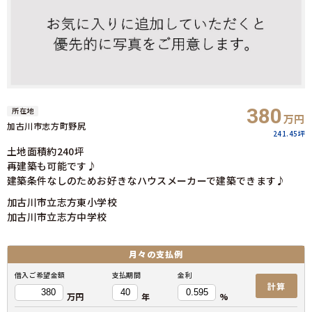
380
所在地
万円
加古川市志方町野尻
241.45坪
土地面積約240坪
再建築も可能です♪
建築条件なしのためお好きなハウスメーカーで建築できます♪
加古川市立志方東小学校
加古川市立志方中学校
月々の
支払例
借入ご希望金額
支払期間
金利
計算
万円
年
%