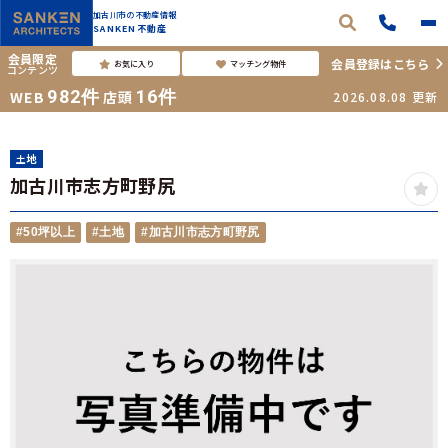
加古川市の不動産情報
SANKEN不動産
会員限定
会員登録はこちら
お気に入り
マッチング物件
コンテンツ
982
件
16
件
WEB
店頭
2026.08.08
更新
土地
加古川市志方町野尻
#50坪以上
#土地
#加古川市志方町野尻