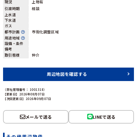
現況
上物有
引渡時期
相談
上水道
下水道
ガス
都市計画
市街化調整区域
用途地域
設備・条件
備考
取引態様
仲介
周辺地図を確認する
（弊社管理番号： 1001318）
【更新日】2026年08月07日
【次回更新日】2026年09月07日
メールで送る
LINEで送る
その他周辺物件