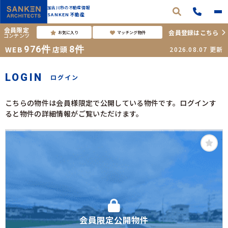
加古川市の不動産情報
SANKEN不動産
会員限定
会員登録はこちら
お気に入り
マッチング物件
コンテンツ
976
件
8
件
WEB
店頭
2026.08.07
更新
LOGIN
ログイン
こちらの物件は会員様限定で公開している物件です。ログインす
ると物件の詳細情報がご覧いただけます。
会員限定公開物件