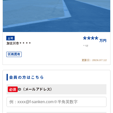
****
土地
万円
加古川市＊＊＊＊
**坪
区画図有
更新日：
2026.07.12
会員の方はこちら
ID（メールアドレス）
必須